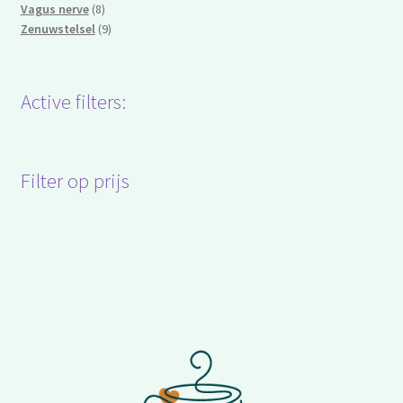
8
product
Vagus nerve
8
producten
9
Zenuwstelsel
9
producten
Active filters:
Filter op prijs