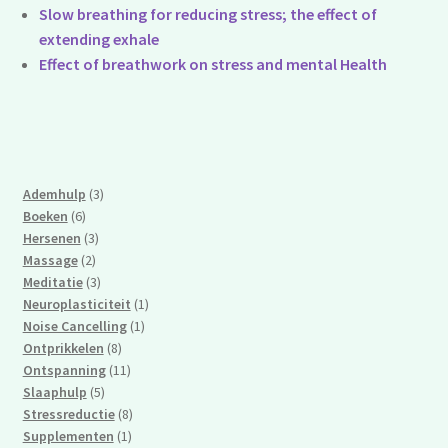
Slow breathing for reducing stress; the effect of
extending exhale
Effect of breathwork on stress and mental Health
3
Ademhulp
3
6
producten
Boeken
6
producten
3
Hersenen
3
2
producten
Massage
2
producten
3
Meditatie
3
producten
1
Neuroplasticiteit
1
1
product
Noise Cancelling
1
8
product
Ontprikkelen
8
producten
11
Ontspanning
11
5
producten
Slaaphulp
5
producten
8
Stressreductie
8
1
producten
Supplementen
1