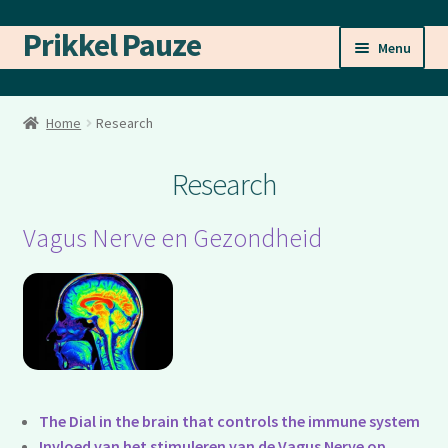
Prikkel Pauze
Ga
Ga
Menu
door
naar
naar
de
Tools
navigatie
inhoud
Home
Research
Mijn zoektocht
Research
Blog
Vagus Nerve en Gezondheid
Research
Subme
Dutch
uitvou
The Dial in the brain that controls the immune system
Invloed van het stimuleren van de Vagus Nerve op