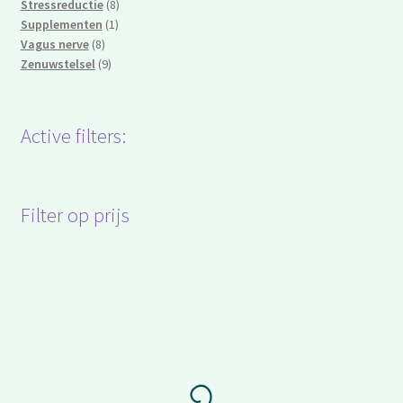
producten
8
Stressreductie
8
1
producten
Supplementen
1
8
product
Vagus nerve
8
producten
9
Zenuwstelsel
9
producten
Active filters:
Filter op prijs