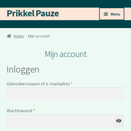
Prikkel Pauze
Ga
Ga
Menu
door
naar
naar
de
Tools
navigatie
inhoud
Home
Mijn account
Mijn zoektocht
Mijn account
Blog
Inloggen
Research
Vereist
Gebruikersnaam of e-mailadres
*
Subme
Dutch
uitvou
Vereist
Wachtwoord
*