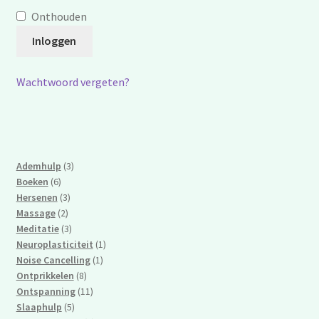
Onthouden
Inloggen
Wachtwoord vergeten?
3
Ademhulp
3
6
producten
Boeken
6
producten
3
Hersenen
3
2
producten
Massage
2
producten
3
Meditatie
3
producten
1
Neuroplasticiteit
1
1
product
Noise Cancelling
1
8
product
Ontprikkelen
8
producten
11
Ontspanning
11
5
producten
Slaaphulp
5