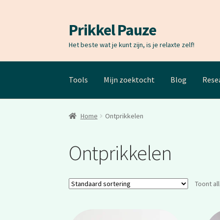
Prikkel Pauze
Ga
Ga
door
naar
Het beste wat je kunt zijn, is je relaxte zelf!
naar
de
navigatie
inhoud
Tools
Mijn zoektocht
Blog
Rese
Home
Ontprikkelen
Ontprikkelen
Toont al