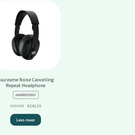
uurzame Noise Cancelling
Repeat Headphone
AANBIEDING!
Oorspronkelijke
Huidige
€
269.00
€
242.10
prijs
prijs
was:
is:
Lees meer
€269.00.
€242.10.