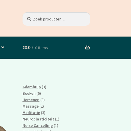
Zoeken
Zoeken
naar:
€
0.00
0 items
3
Ademhulp
3
6
producten
Boeken
6
producten
3
Hersenen
3
2
producten
Massage
2
producten
3
Meditatie
3
producten
1
Neuroplasticiteit
1
1
product
Noise Cancelling
1