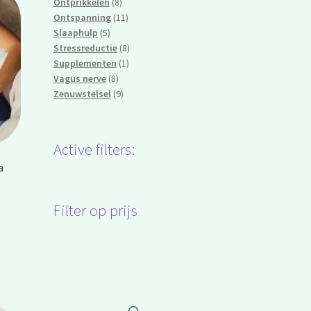
8
product
Ontprikkelen
8
producten
11
Ontspanning
11
5
producten
Slaaphulp
5
producten
8
Stressreductie
8
1
producten
Supplementen
1
8
product
Vagus nerve
8
producten
9
Zenuwstelsel
9
producten
Active filters:
a
Filter op prijs
ke
e