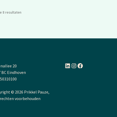
le 8 resultaten
LinkedIn
Instagram
Facebook
nallee 20
 BC Eindhoven
 50310100
right © 2026 Prikkel Pauze,
 rechten voorbehouden