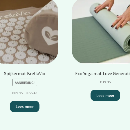
Spijkermat BrellaVio
Eco Yoga mat Love Generat
€
39.95
AANBIEDING!
Oorspronkelijke
Huidige
€
69.95
€
66.45
Lees meer
prijs
prijs
was:
is:
Lees meer
€69.95.
€66.45.